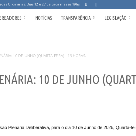
sões Ordinárias: Dias 12 e 27 de cada mês às 19hs.
EREADORES
NOTÍCIAS
TRANSPARÊNCIA
LEGISLAÇÃO
NÁRIA: 10 DE JUNHO (QUARTA-FEIRA) – 19 HORAS.
NÁRIA: 10 DE JUNHO (QUARTA
o Plenária Deliberativa, para o dia 10 de Junho de 2026, Quarta-fei