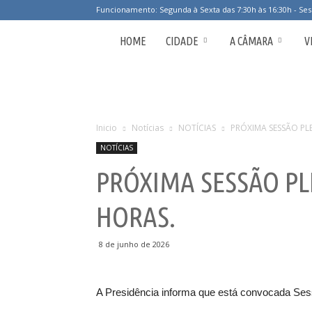
Funcionamento: Segunda à Sexta das 7:30h às 16:30h - Ses
Câmara
HOME
CIDADE
A CÂMARA
V
Municipal
de
Inicio
Notícias
NOTÍCIAS
PRÓXIMA SESSÃO PLE
NOTÍCIAS
Arceburgo
PRÓXIMA SESSÃO PLE
HORAS.
8 de junho de 2026
A Presidência informa que está convocada Sessã