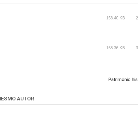
158.40 KB
2
158.36 KB
3
Patrimônio his
MESMO AUTOR