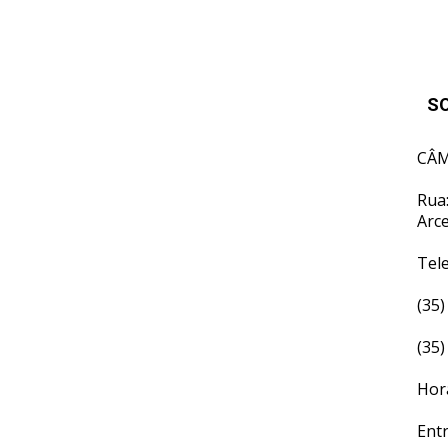
S
CÂM
Rua:
Arc
Tel
(35)
(35)
Hor
Ent