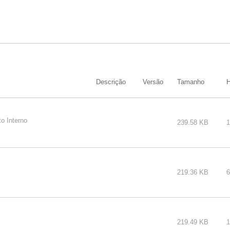
Descrição
Versão
Tamanho
H
o Interno
239.58 KB
1
219.36 KB
6
219.49 KB
1