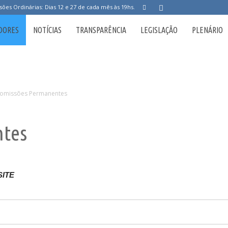
sões Ordinárias: Dias 12 e 27 de cada mês às 19hs.
DORES
NOTÍCIAS
TRANSPARÊNCIA
LEGISLAÇÃO
PLENÁRIO
omissões Permanentes
ntes
SITE