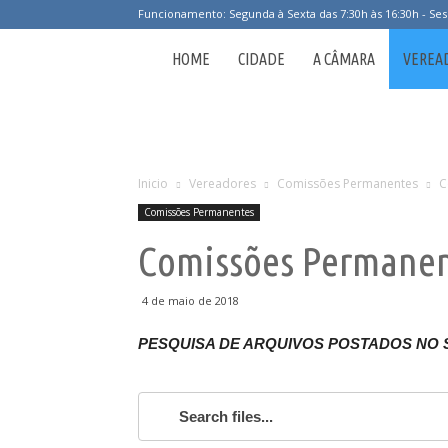
Funcionamento: Segunda à Sexta das 7:30h às 16:30h - Ses
Câmara
HOME
CIDADE
A CÂMARA
VEREA
Municipal
de
Inicio
Vereadores
Comissões Permanentes
C
Comissões Permanentes
Arceburgo
Comissões Permane
4 de maio de 2018
PESQUISA DE ARQUIVOS POSTADOS NO 