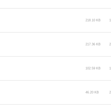
218.10 KB
1
217.36 KB
2
102.59 KB
1
46.20 KB
2