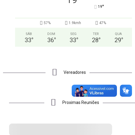
°
19
57%
1.9kmh
47%
SÁB
DOM
SEG
TER
QUA
33
°
36
°
33
°
28
°
29
°
Vereadores
Proximas Reuniões