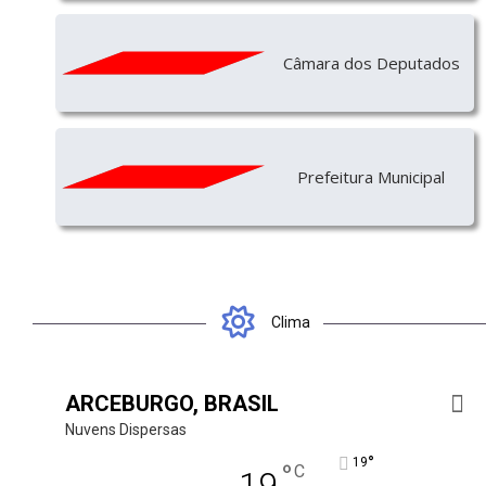
Câmara dos Deputados
Prefeitura Municipal
Clima
ARCEBURGO, BRASIL
Nuvens Dispersas
°
19
°
C
19