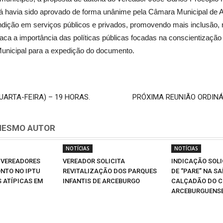
 já havia sido aprovado de forma unânime pela Câmara Municipal de Arc
condição em serviços públicos e privados, promovendo mais inclusão, 
aca a importância das políticas públicas focadas na conscientizaçã
Municipal para a expedição do documento.
UARTA-FEIRA) – 19 HORAS.
PRÓXIMA REUNIÃO ORDINÁR
MESMO AUTOR
NOTÍCIAS
NOTÍCIAS
 VEREADORES
VEREADOR SOLICITA
INDICAÇÃO SOLI
NTO NO IPTU
REVITALIZAÇÃO DOS PARQUES
DE “PARE” NA SA
S ATÍPICAS EM
INFANTIS DE ARCEBURGO
CALÇADÃO DO C
ARCEBURGUENS