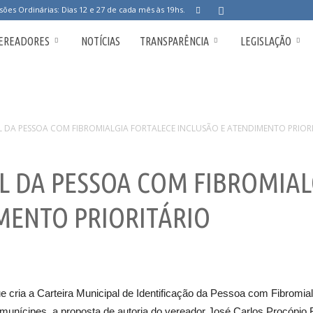
sões Ordinárias: Dias 12 e 27 de cada mês às 19hs.
EREADORES
NOTÍCIAS
TRANSPARÊNCIA
LEGISLAÇÃO
L DA PESSOA COM FIBROMIALGIA FORTALECE INCLUSÃO E ATENDIMENTO PRIOR
L DA PESSOA COM FIBROMIAL
MENTO PRIORITÁRIO
e cria a Carteira Municipal de Identificação da Pessoa com Fibromial
munícipes, a proposta de autoria do vereador José Carlos Procópio 