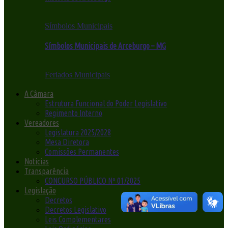
Símbolos Municipais
Símbolos Municipais de Arceburgo – MG
Feriados Municipais
A Câmara
Estrutura Funcional do Poder Legislativo
Regimento Interno
Vereadores
Legislatura 2025/2028
Mesa Diretora
Comissões Permanentes
Notícias
Transparência
CONCURSO PÚBLICO Nº 01/2025
Legislação
Decretos
Decretos Legislativo
Leis Complementares