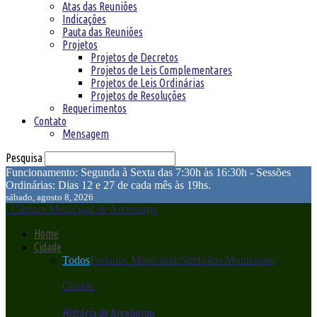
Atas das Reuniões
Indicações
Pauta das Reuniões
Projetos
Projetos de Decretos
Projetos de Leis Complementares
Projetos de Leis Ordinárias
Projetos de Resoluções
Requerimentos
Contato
Mensagem
Pesquisa
Funcionamento: Segunda à Sexta das 7:30h às 16:30h - Sessões
Ordinárias: Dias 12 e 27 de cada mês às 19hs.
sábado, agosto 8, 2026
Câmara Municipal de Arceburgo
Home
Cidade
Todos
Feriados Municipais
Símbolos Municipais
Cidade
História de Arceburgo