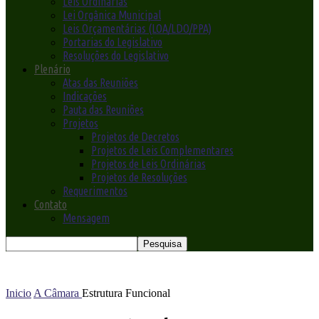
Leis Ordinárias
Lei Orgânica Municipal
Leis Orçamentárias (LOA/LDO/PPA)
Portarias do Legislativo
Resoluções do Legislativo
Plenário
Atas das Reuniões
Indicações
Pauta das Reuniões
Projetos
Projetos de Decretos
Projetos de Leis Complementares
Projetos de Leis Ordinárias
Projetos de Resoluções
Requerimentos
Contato
Mensagem
Inicio
A Câmara
Estrutura Funcional