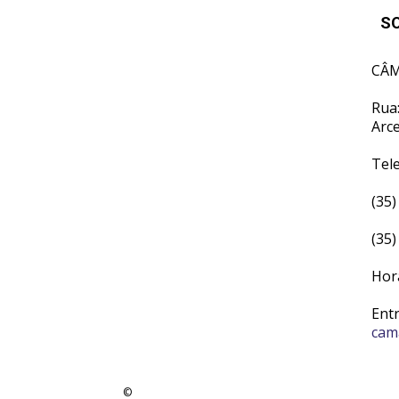
S
CÂM
Rua:
Arc
Tel
(35)
(35)
Hor
Ent
cam
©