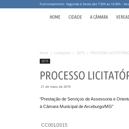
Funcionamento: Segunda à Sexta das 7:30h às 16:30h - Ses
Câmara
HOME
CIDADE
A CÂMARA
VEREA
Municipal
de
Inicio
Licitações
2015
PROCESSO LICITATÓRIO
2015
Arceburgo
PROCESSO LICITATÓR
21 de maio de 2019
“Prestação de Serviços de Assessoria e Orient
à Câmara Municipal de Arceburgo/MG”
CC001/2015