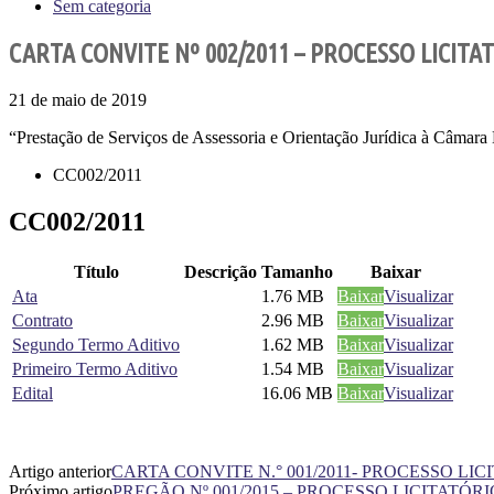
Sem categoria
CARTA CONVITE Nº 002/2011 – PROCESSO LICITAT
21 de maio de 2019
“Prestação de Serviços de Assessoria e Orientação Jurídica à Câma
CC002/2011
CC002/2011
Título
Descrição
Tamanho
Baixar
Ata
1.76 MB
Baixar
Visualizar
Contrato
2.96 MB
Baixar
Visualizar
Segundo Termo Aditivo
1.62 MB
Baixar
Visualizar
Primeiro Termo Aditivo
1.54 MB
Baixar
Visualizar
Edital
16.06 MB
Baixar
Visualizar
Artigo anterior
CARTA CONVITE N.° 001/2011- PROCESSO LICIT
Próximo artigo
PREGÃO Nº 001/2015 – PROCESSO LICITATÓRIO