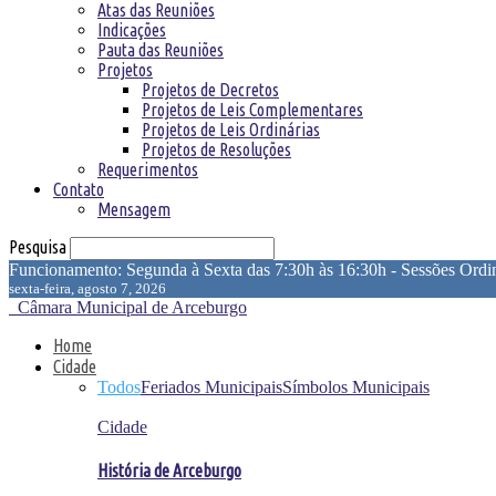
Atas das Reuniões
Indicações
Pauta das Reuniões
Projetos
Projetos de Decretos
Projetos de Leis Complementares
Projetos de Leis Ordinárias
Projetos de Resoluções
Requerimentos
Contato
Mensagem
Pesquisa
Funcionamento: Segunda à Sexta das 7:30h às 16:30h - Sessões Ordin
sexta-feira, agosto 7, 2026
Câmara Municipal de Arceburgo
Home
Cidade
Todos
Feriados Municipais
Símbolos Municipais
Cidade
História de Arceburgo