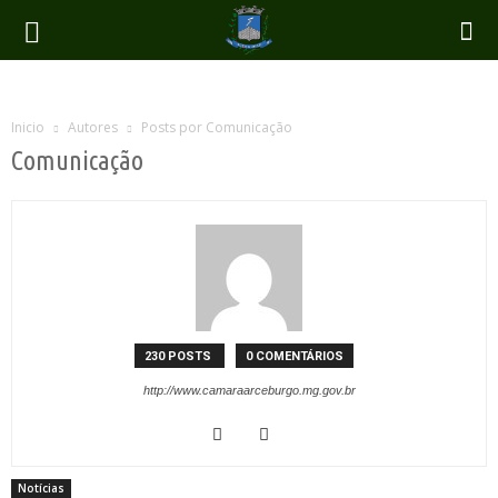
Inicio
Autores
Posts por Comunicação
Comunicação
230 POSTS
0 COMENTÁRIOS
http://www.camaraarceburgo.mg.gov.br
Notícias