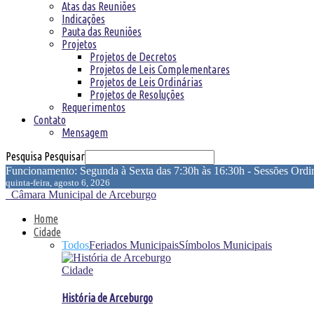
Atas das Reuniões
Indicações
Pauta das Reuniões
Projetos
Projetos de Decretos
Projetos de Leis Complementares
Projetos de Leis Ordinárias
Projetos de Resoluções
Requerimentos
Contato
Mensagem
Pesquisa
Pesquisar
Funcionamento: Segunda à Sexta das 7:30h às 16:30h - Sessões Ordin
quinta-feira, agosto 6, 2026
Câmara Municipal de Arceburgo
Home
Cidade
Todos
Feriados Municipais
Símbolos Municipais
Cidade
História de Arceburgo