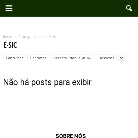
Inicio
Transparência
E-Sic
E-SIC
Concursos
Contratos
Decreto Estadual 45969
Despesas
Não há posts para exibir
SOBRE NÓS